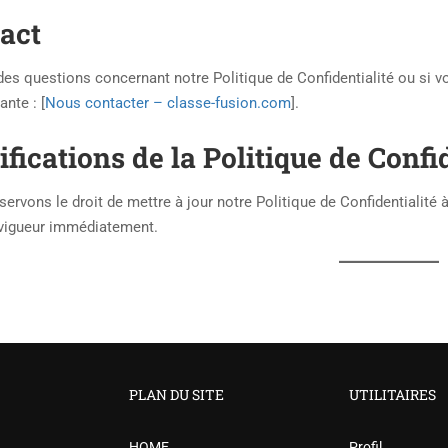
tact
des questions concernant notre Politique de Confidentialité ou si v
ante : [
Nous contacter – classe-fusion.com
].
fications de la Politique de Confi
ervons le droit de mettre à jour notre Politique de Confidentialité
 vigueur immédiatement.
PLAN DU SITE
UTILITAIRES
HOME
Profil