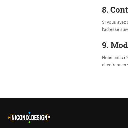
8. Con
Si vous avez 
l’adresse suiv
9. Modi
Nous nous rés
et entrera en