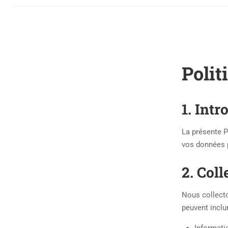
Polit
1. Intr
La présente Po
vos données 
2. Col
Nous collecto
peuvent inclu