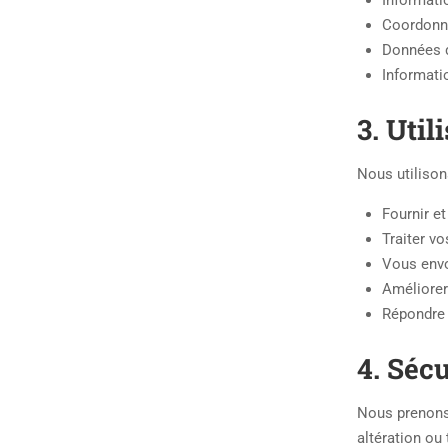
Informatio
Coordonné
Données d
Informatio
3. Uti
Nous utilison
Fournir e
Traiter v
Vous envo
Améliorer 
Répondre 
4. Séc
Nous prenons 
altération ou 