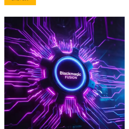
MORE
ABOUT
C’EST
QUOI
UNE
COUCHE
ALPHA
ET
COMMENT
ON
L’UTILISE
: