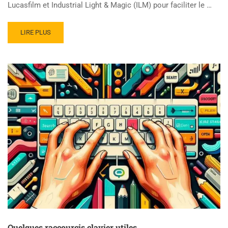
Lucasfilm et Industrial Light & Magic (ILM) pour faciliter le …
READ
LIRE PLUS
MORE
ABOUT
LE
MATERIALX
EN
3D
:
Quelques raccourcis clavier utiles