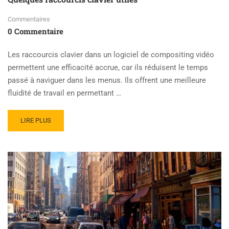
Commentaires
0 Commentaire
Les raccourcis clavier dans un logiciel de compositing vidéo
permettent une efficacité accrue, car ils réduisent le temps
passé à naviguer dans les menus. Ils offrent une meilleure
fluidité de travail en permettant …
READ
LIRE PLUS
MORE
ABOUT
QUELQUES
RACCOURCIS
CLAVIER
UTILES