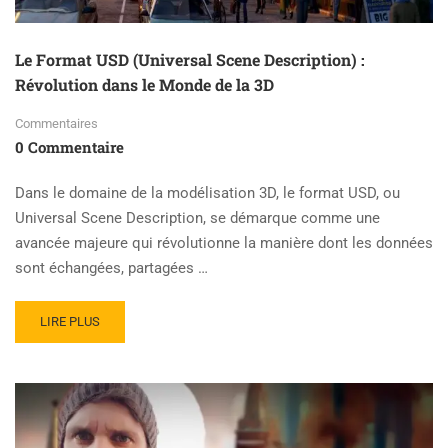
Le Format USD (Universal Scene Description) :
Révolution dans le Monde de la 3D
Commentaires
0 Commentaire
Dans le domaine de la modélisation 3D, le format USD, ou
Universal Scene Description, se démarque comme une
avancée majeure qui révolutionne la manière dont les données
sont échangées, partagées …
READ
LIRE PLUS
MORE
ABOUT
LE
FORMAT
USD
(UNIVERSAL