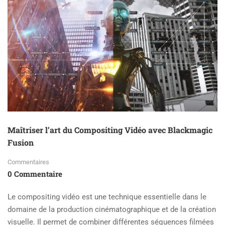
MODES
DE
FUSION
DANS
LE
CONTEXTE
DU
COMPOSITING
ET
LES
EFFETS
QU’ILS
PRODUISENT.
Maîtriser l’art du Compositing Vidéo avec Blackmagic
Fusion
Commentaires
0 Commentaire
Le compositing vidéo est une technique essentielle dans le
domaine de la production cinématographique et de la création
visuelle. Il permet de combiner différentes séquences filmées