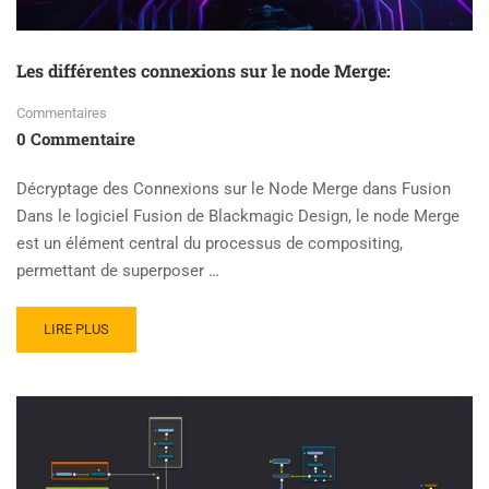
Les différentes connexions sur le node Merge:
Commentaires
0 Commentaire
Décryptage des Connexions sur le Node Merge dans Fusion
Dans le logiciel Fusion de Blackmagic Design, le node Merge
est un élément central du processus de compositing,
permettant de superposer …
READ
LIRE PLUS
MORE
ABOUT
LES
DIFFÉRENTES
CONNEXIONS
SUR
LE