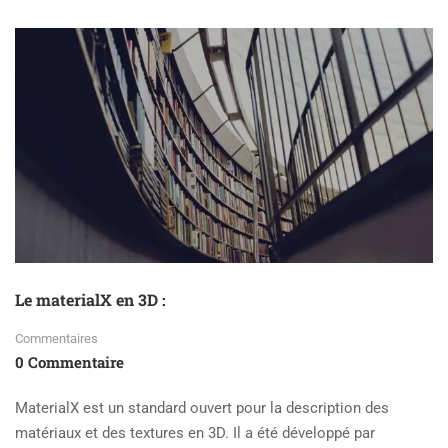
ABOUT
LA
FRÉQUENCE
D’IMAGE
AU
CINÉMA
:
23.976
IMAGES
PAR
SECONDE
(FPS)
Le materialX en 3D :
Commentaires
0 Commentaire
MaterialX est un standard ouvert pour la description des
matériaux et des textures en 3D. Il a été développé par