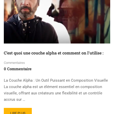
SCENE
DESCRIPTION)
:
RÉVOLUTION
DANS
LE
MONDE
DE
LA
3D
C’est quoi une couche alpha et comment on l’utilise :
Commentaires
0 Commentaire
La Couche Alpha : Un Outil Puissant en Composition Visuelle
La couche alpha est un élément essentiel en composition
visuelle, offrant aux créateurs une flexibilité et un contrôle
accrus sur …
READ
LIRE PLUS