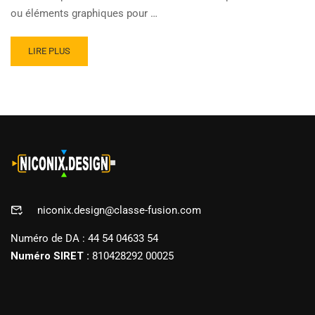
ou éléments graphiques pour …
READ
LIRE PLUS
MORE
ABOUT
MAÎTRISER
L’ART
DU
COMPOSITING
VIDÉO
AVEC
BLACKMAGIC
FUSION
niconix.design@classe-fusion.com
Numéro de DA : 44 54 04633 54
Numéro SIRET :
810428292 00025