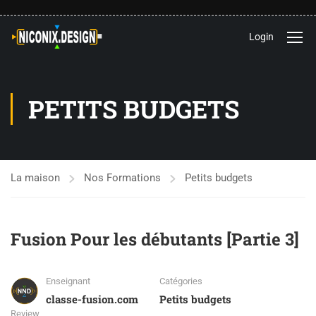
Login
PETITS BUDGETS
La maison
Nos Formations
Petits budgets
Fusion Pour les débutants [Partie 3]
Enseignant
Catégories
classe-fusion.com
Petits budgets
Review