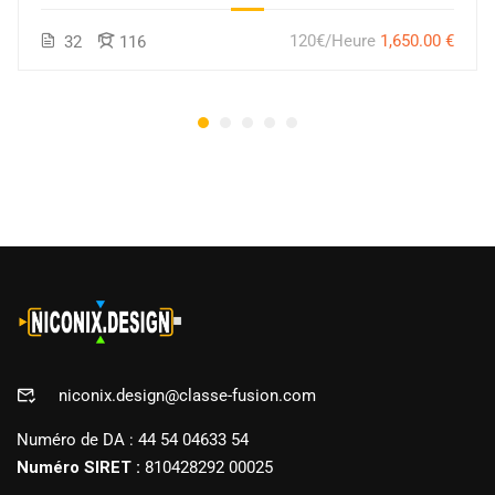
120€/Heure
1,650.00 €
32
116
niconix.design@classe-fusion.com
Numéro de DA : 44 54 04633 54
Numéro SIRET :
810428292 00025