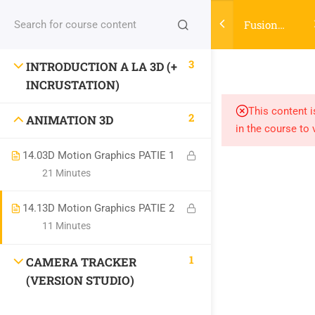
Fusion
Login
Pour les
débutants
3
INTRODUCTION A LA 3D (+
[Partie 3]
INCRUSTATION)
niconix.design@classe-fusion.com
This content i
2
ANIMATION 3D
Numéro de DA : 44 54 04633 54
in the course to 
Numéro SIRET :
810428292 00025
14.0
3D Motion Graphics PATIE 1
21 Minutes
PLAN DU SITE
14.1
3D Motion Graphics PATIE 2
11 Minutes
HOME
1
CAMERA TRACKER
Les Cours
(VERSION STUDIO)
News