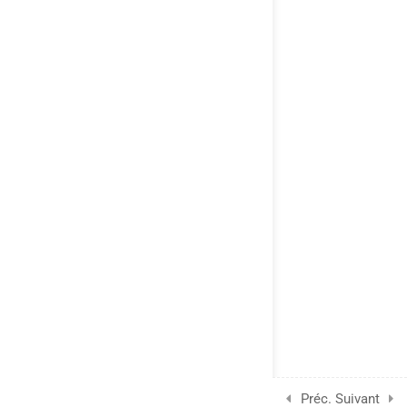
UTILITAIRES
Profil
Mon compte
Carte
MENTION LÉGALES
Mentions légales
Politique de confidentialité conforme aux règles européennes
(RGPD).
F.A.Q
Préc.
Suivant