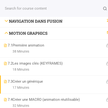
INTERFACE DE FUSION
NAVIGATION DANS FUSION
niconix.design@classe-fusion.com
MOTION GRAPHICS
Numéro de DA : 44 54 04633 54
7.1
Première animation
Numéro SIRET :
810428292 00025
38 Minutes
7.2
Les images clés (KEYFRAMES)
18 Minutes
7.3
Créer un générique
17 Minutes
7.4
Créer une MACRO (animation réutilisable)
32 Minutes