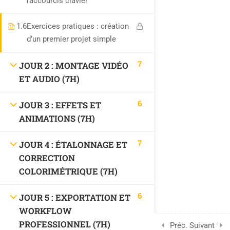
raccourcis clavier
1.6
Exercices pratiques : création
UTILITAIRES
d’un premier projet simple
Profil
7
JOUR 2 : MONTAGE VIDÉO
Mon compte
ET AUDIO (7H)
Carte
6
JOUR 3 : EFFETS ET
ANIMATIONS (7H)
MENTION LÉGALES
7
JOUR 4 : ÉTALONNAGE ET
CORRECTION
Mentions légales
COLORIMÉTRIQUE (7H)
Politique de confidentialité conforme aux règles européennes
6
JOUR 5 : EXPORTATION ET
(RGPD).
WORKFLOW
F.A.Q
PROFESSIONNEL (7H)
Préc.
Suivant