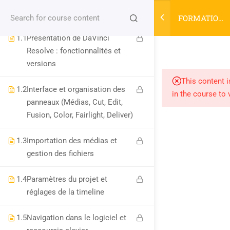
ET PRISE EN MAIN (7H)
FORMATION
Login
DAVINCI
1.1
Présentation de DaVinci
RESOLVE 21
Resolve : fonctionnalités et
versions
niconix.design@classe-fusion.com
This content i
1.2
Interface et organisation des
Numéro de DA : 44 54 04633 54
in the course to 
panneaux (Médias, Cut, Edit,
Numéro SIRET :
810428292 00025
Fusion, Color, Fairlight, Deliver)
1.3
Importation des médias et
PLAN DU SITE
gestion des fichiers
HOME
1.4
Paramètres du projet et
réglages de la timeline
Les Cours
News
1.5
Navigation dans le logiciel et