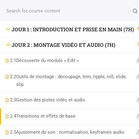
JOUR 1 : INTRODUCTION ET PRISE EN MAIN (7H)
niconix.design@classe-fusion.com
JOUR 2 : MONTAGE VIDÉO ET AUDIO (7H)
Numéro de DA : 44 54 04633 54
2.1
Découverte du module « Edit »
Numéro SIRET :
810428292 00025
2.2
Outils de montage : découpage, trim, ripple, roll, slide,
slip
2.3
Gestion des pistes vidéo et audio
2.4
Transitions et effets de base
2.5
Ajustement du son : normalisation, keyframes audio