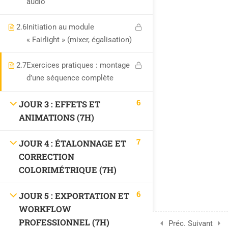
audio
2.6
Initiation au module
UTILITAIRES
« Fairlight » (mixer, égalisation)
Profil
2.7
Exercices pratiques : montage
Mon compte
d’une séquence complète
Carte
6
JOUR 3 : EFFETS ET
ANIMATIONS (7H)
MENTION LÉGALES
7
JOUR 4 : ÉTALONNAGE ET
CORRECTION
Mentions légales
COLORIMÉTRIQUE (7H)
Politique de confidentialité conforme aux règles européennes
6
JOUR 5 : EXPORTATION ET
(RGPD).
WORKFLOW
F.A.Q
PROFESSIONNEL (7H)
Préc.
Suivant