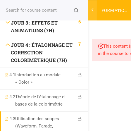
JOUR 2 : MONTAGE VIDÉO
ET AUDIO (7H)
FORMATION
Login
DAVINCI
6
JOUR 3 : EFFETS ET
RESOLVE 21
ANIMATIONS (7H)
niconix.design@classe-fusion.com
7
JOUR 4 : ÉTALONNAGE ET
This content i
Numéro de DA : 44 54 04633 54
CORRECTION
in the course to 
Numéro SIRET :
810428292 00025
COLORIMÉTRIQUE (7H)
4.1
Introduction au module
« Color »
PLAN DU SITE
4.2
Théorie de l’étalonnage et
HOME
bases de la colorimétrie
Les Cours
4.3
Utilisation des scopes
News
(Waveform, Parade,