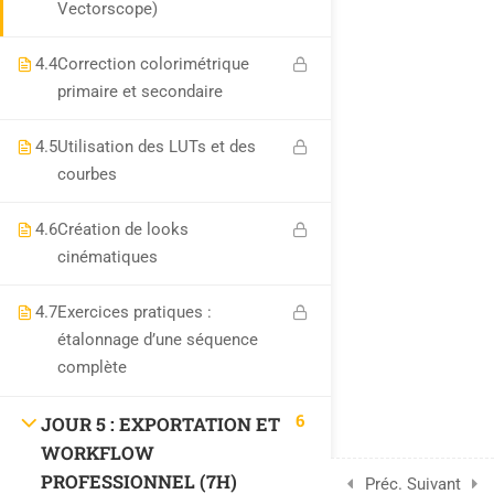
Vectorscope)
4.4
Correction colorimétrique
UTILITAIRES
primaire et secondaire
Profil
4.5
Utilisation des LUTs et des
Mon compte
courbes
Carte
4.6
Création de looks
cinématiques
MENTION LÉGALES
4.7
Exercices pratiques :
étalonnage d’une séquence
Mentions légales
complète
Politique de confidentialité conforme aux règles européennes
6
JOUR 5 : EXPORTATION ET
(RGPD).
WORKFLOW
F.A.Q
PROFESSIONNEL (7H)
Préc.
Suivant