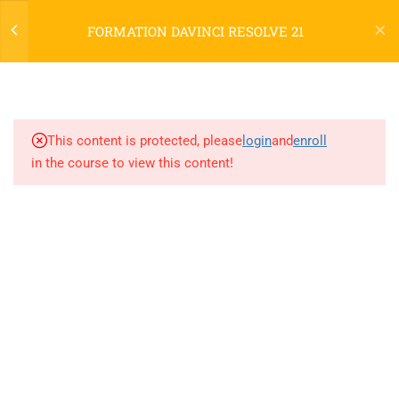
ET PRISE EN MAIN (7H)
FORMATION DAVINCI RESOLVE 21
Login
1.1
Présentation de DaVinci
Resolve : fonctionnalités et
versions
niconix.design@classe-fusion.com
This content is protected, please
login
and
enroll
1.2
Interface et organisation des
Numéro de DA : 44 54 04633 54
in the course to view this content!
panneaux (Médias, Cut, Edit,
Numéro SIRET :
810428292 00025
Fusion, Color, Fairlight, Deliver)
1.3
Importation des médias et
PLAN DU SITE
gestion des fichiers
HOME
1.4
Paramètres du projet et
réglages de la timeline
Les Cours
News
1.5
Navigation dans le logiciel et