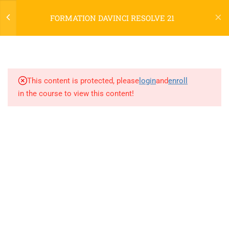
ET PRISE EN MAIN (7H)
FORMATION DAVINCI RESOLVE 21
Login
1.1
Présentation de DaVinci
Resolve : fonctionnalités et
versions
niconix.design@classe-fusion.com
This content is protected, please
login
and
enroll
1.2
Interface et organisation des
Numéro de DA : 44 54 04633 54
in the course to view this content!
panneaux (Médias, Cut, Edit,
Numéro SIRET :
810428292 00025
Fusion, Color, Fairlight, Deliver)
1.3
Importation des médias et
PLAN DU SITE
gestion des fichiers
HOME
1.4
Paramètres du projet et
réglages de la timeline
Les Cours
News
1.5
Navigation dans le logiciel et